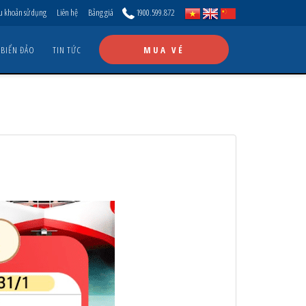
u khoản sử dụng
Liên hệ
Bảng giá
1900.599.872
 BIỂN ĐẢO
TIN TỨC
MUA VÉ