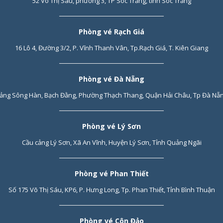
52 Võ Thị Sáu, phường 3, TP Sóc Trăng, tỉnh Sóc Trăng
Phòng vé Rạch Giá
16 Lô 4, Đường 3/2, P. Vĩnh Thanh Vân, Tp.Rạch Giá, T. Kiên Giang
Phòng vé Đà Nẵng
ảng Sông Hàn, Bạch Đằng, Phường Thạch Thang, Quận Hải Châu, Tp Đà Nẵ
Phòng vé Lý Sơn
Cầu cảng Lý Sơn, Xã An Vĩnh, Huyện Lý Sơn, Tỉnh Quảng Ngãi
Phòng vé Phan Thiết
Số 175 Võ Thị Sáu, KP6, P. Hưng Long, Tp. Phan Thiết, Tỉnh Bình Thuận
Phòng vé Côn Đảo