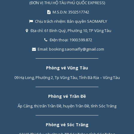
(ĐƠN VỊ THU HỘ TÀU PHÚ QUỐC EXPRESS)
M.S.D.N: 3502517742
Chịu trách nhiệm:
Bản quyền SAOMAIFLY
Địa chỉ:
61 Bình Quý, Phường 10, TP Vũng Tàu
Điện thoại:
1900.599.872
Email:
booking.saomaifly@gmail.com
Phòng vé Vũng Tàu
09 Hạ Long, Phường 2, Tp Vũng Tàu, Tỉnh Bà Rịa – Vũng Tàu
Phòng vé Trần Đề
Ấp Cảng, thị trấn Trần Đề, huyện Trần Đề, tỉnh Sóc Trăng
Phòng vé Sóc Trăng