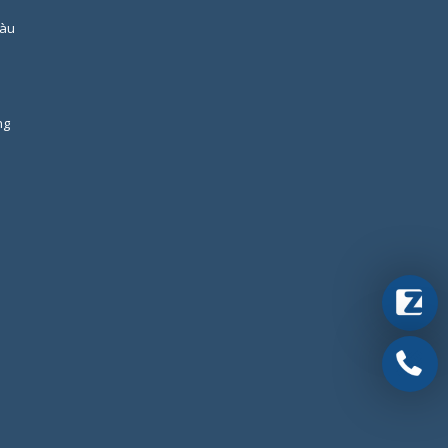
Tàu
ng