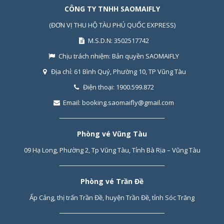
CÔNG TY TNHH SAOMAIFLY
(ĐƠN VỊ THU HỘ TÀU PHÚ QUỐC EXPRESS)
M.S.D.N: 3502517742
Chịu trách nhiệm:
Bản quyền SAOMAIFLY
Địa chỉ:
61 Bình Quý, Phường 10, TP Vũng Tàu
Điện thoại:
1900.599.872
Email:
booking.saomaifly@gmail.com
Phòng vé Vũng Tàu
09 Hạ Long, Phường 2, Tp Vũng Tàu, Tỉnh Bà Rịa – Vũng Tàu
Phòng vé Trần Đề
Ấp Cảng, thị trấn Trần Đề, huyện Trần Đề, tỉnh Sóc Trăng