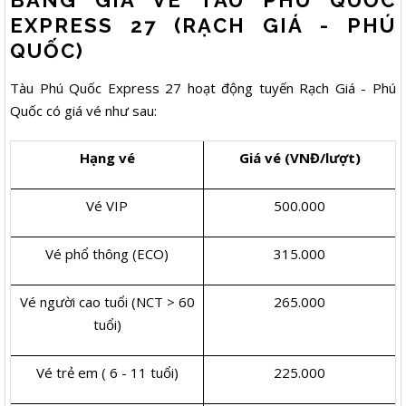
BẢNG GIÁ VÉ TÀU PHÚ QUỐC
EXPRESS 27 (RẠCH GIÁ - PHÚ
QUỐC)
Tàu Phú Quốc Express 27 hoạt động tuyến Rạch Giá - Phú
Quốc có giá vé như sau:
Hạng vé
Giá vé (VNĐ/lượt)
Vé VIP
500.000
Vé phổ thông (ECO)
315.000
Vé người cao tuổi (NCT > 60
265.000
tuổi)
Vé trẻ em ( 6 - 11 tuổi)
225.000