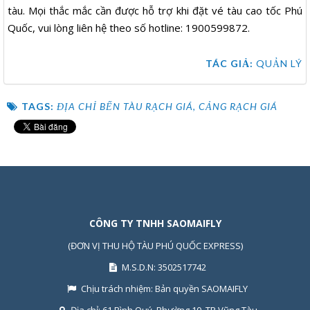
tàu. Mọi thắc mắc cần được hỗ trợ khi đặt vé tàu cao tốc Phú
Quốc, vui lòng liên hệ theo số hotline: 1900599872.
TÁC GIẢ:
QUẢN LÝ
TAGS:
ĐỊA CHỈ BẾN TÀU RẠCH GIÁ
,
CẢNG RẠCH GIÁ
CÔNG TY TNHH SAOMAIFLY
(ĐƠN VỊ THU HỘ TÀU PHÚ QUỐC EXPRESS)
M.S.D.N: 3502517742
Chịu trách nhiệm:
Bản quyền SAOMAIFLY