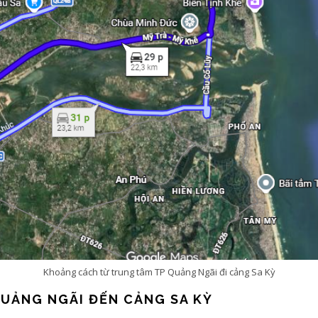
Khoảng cách từ trung tâm TP Quảng Ngãi đi cảng Sa Kỳ
UẢNG NGÃI ĐẾN CẢNG SA KỲ