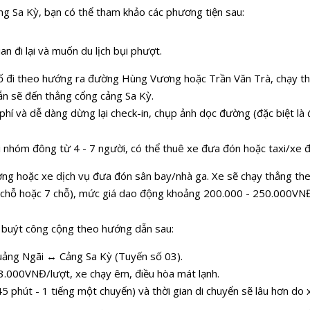
ng Sa Kỳ, bạn có thể tham khảo các phương tiện sau:
n đi lại và muốn du lịch bụi phượt.
hố đi theo hướng ra đường Hùng Vương hoặc Trần Văn Trà, chạy th
ẫn sẽ đến thẳng cổng cảng Sa Kỳ.
i phí và dễ dàng dừng lại check-in, chụp ảnh dọc đường (đặc biệt l
đi nhóm đông từ 4 - 7 người, có thể thuê xe đưa đón hoặc taxi/xe đ
ương hoặc xe dịch vụ đưa đón sân bay/nhà ga. Xe sẽ chạy thẳng t
4 chỗ hoặc 7 chỗ), mức giá dao động khoảng 200.000 - 250.000VN
xe buýt công cộng theo hướng dẫn sau:
Quảng Ngãi ↔ Cảng Sa Kỳ (Tuyến số 03).
3.000VNĐ/lượt, xe chạy êm, điều hòa mát lạnh.
45 phút - 1 tiếng một chuyến) và thời gian di chuyển sẽ lâu hơn d