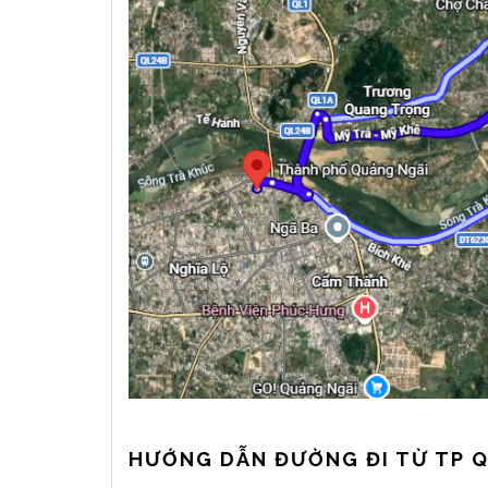
HƯỚNG DẪN ĐƯỜNG ĐI TỪ TP Q