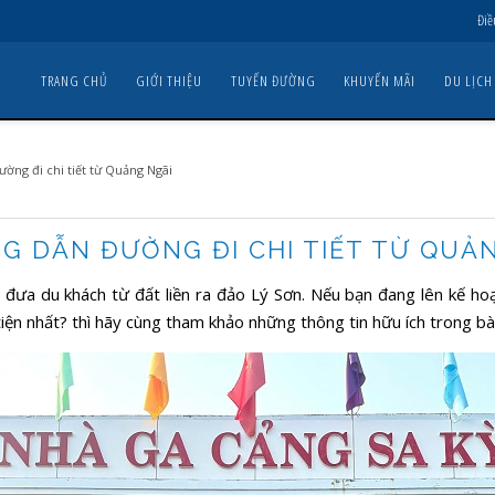
Điề
TRANG CHỦ
GIỚI THIỆU
TUYẾN ĐƯỜNG
KHUYẾN MÃI
DU LỊCH
ờng đi chi tiết từ Quảng Ngãi
G DẪN ĐƯỜNG ĐI CHI TIẾT TỪ QUẢ
t đưa du khách từ đất liền ra đảo Lý Sơn. Nếu bạn đang lên kế h
iện nhất? thì hãy cùng tham khảo những thông tin hữu ích trong bài