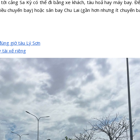
ới cảng Sa Kỳ có thể đi bằng xe khách, tàu hoả hay máy bay. Để t
ều chuyến bay) hoặc sân bay Chu Lai (gần hơn nhưng ít chuyến ba
đúng giờ tàu Lý Sơn
tài xế riêng