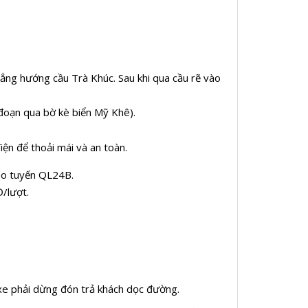
ẳng hướng cầu Trà Khúc. Sau khi qua cầu rẽ vào
à đoạn qua bờ kè biển Mỹ Khê).
iện để thoải mái và an toàn.
heo tuyến QL24B.
Đ/lượt.
o xe phải dừng đón trả khách dọc đường.