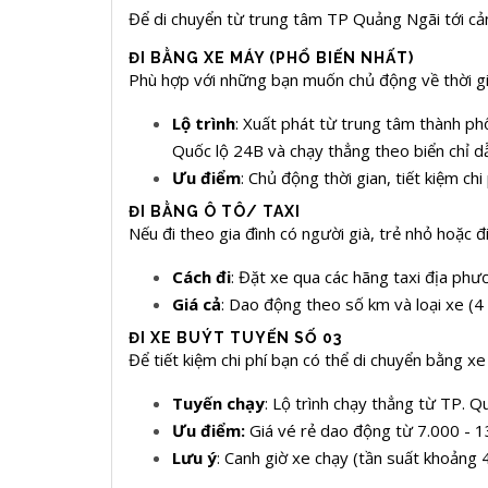
Để di chuyển từ trung tâm TP Quảng Ngãi tới cả
ĐI BẰNG XE MÁY (PHỔ BIẾN NHẤT)
Phù hợp với những bạn muốn chủ động về thời gia
Lộ trình
: Xuất phát từ trung tâm thành p
Quốc lộ 24B và chạy thẳng theo biển chỉ d
Ưu điểm
:
Chủ động thời gian, tiết kiệm ch
ĐI BẰNG Ô TÔ/ TAXI
Nếu đi theo gia đình có người già, trẻ nhỏ hoặc 
Cách đi
: Đặt xe qua các hãng taxi địa ph
Giá cả
: Dao động theo số km và loại xe (
ĐI XE BUÝT TUYẾN SỐ 03
Để tiết kiệm chi phí bạn có thể di chuyển bằng 
Tuyến chạy
: Lộ trình chạy thẳng từ TP. 
Ưu điểm:
Giá vé rẻ dao động từ 7.000 - 1
Lưu ý
: Canh giờ xe chạy (tần suất khoảng 