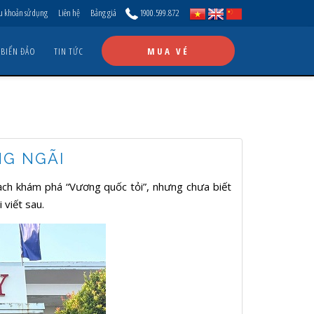
u khoản sử dụng
Liên hệ
Bảng giá
1900.599.872
 BIỂN ĐẢO
TIN TỨC
MUA VÉ
NG NGÃI
oạch khám phá “Vương quốc tỏi”, nhưng chưa biết
 viết sau.