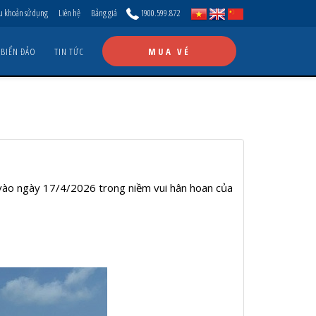
u khoản sử dụng
Liên hệ
Bảng giá
1900.599.872
 BIỂN ĐẢO
TIN TỨC
MUA VÉ
 vào ngày 17/4/2026 trong niềm vui hân hoan của