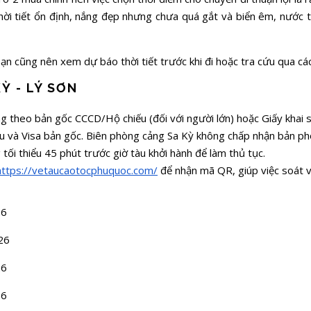
hời tiết ổn định, nắng đẹp nhưng chưa quá gắt và biển êm, nước t
 bạn cũng nên xem dự báo thời tiết trước khi đi hoặc tra cứu qua
Ỳ - LÝ SƠN
 theo bản gốc CCCD/Hộ chiếu (đối với người lớn) hoặc Giấy khai si
 và Visa bản gốc. Biên phòng cảng Sa Kỳ không chấp nhận bản pho
 tối thiểu 45 phút trước giờ tàu khởi hành để làm thủ tục.
https://vetaucaotocphuquoc.com/
để nhận mã QR, giúp việc soát 
26
26
26
26