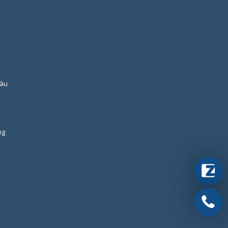
Tàu
ng