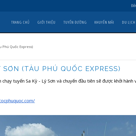
Điề
TRANG CHỦ
GIỚI THIỆU
TUYẾN ĐƯỜNG
KHUYẾN MÃI
DU LỊCH
tàu Phú Quốc Express)
LÝ SƠN (TÀU PHÚ QUỐC EXPRESS)
h chạy tuyến Sa Kỳ - Lý Sơn và chuyến đầu tiên sẽ được khởi hành
otocphuquoc.com/