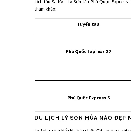
Lịch tàu Sa Kỳ - Lý Sơn tàu Phú Quốc Express có
tham khảo:
Tuyến tàu
Phú Quốc Express 27
Phú Quốc Express 5
DU LỊCH LÝ SƠN MÙA NÀO ĐẸP
Lý Sơn mang kiểu khí hậu nhiệt đới gió mùa, chia 