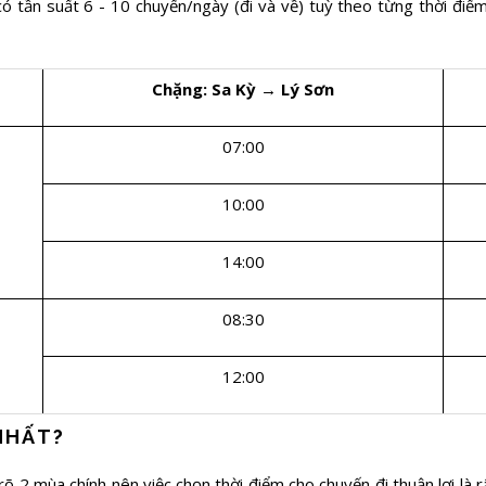
 tần suất 6 - 10 chuyến/ngày (đi và về) tuỳ theo từng thời điểm
Chặng: Sa Kỳ → Lý Sơn
07:00
10:00
14:00
08:30
12:00
 NHẤT?
rõ 2 mùa chính nên việc chọn thời điểm cho chuyến đi thuận lợi là 