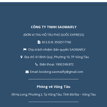
CÔNG TY TNHH SAOMAIFLY
(ĐƠN VỊ THU HỘ TÀU PHÚ QUỐC EXPRESS)
M.S.D.N: 3502517742
Chịu trách nhiệm:
Bản quyền SAOMAIFLY
Địa chỉ:
61 Bình Quý, Phường 10, TP Vũng Tàu
Điện thoại:
1900.599.872
Email:
booking.saomaifly@gmail.com
Phòng vé Vũng Tàu
09 Hạ Long, Phường 2, Tp Vũng Tàu, Tỉnh Bà Rịa – Vũng Tàu