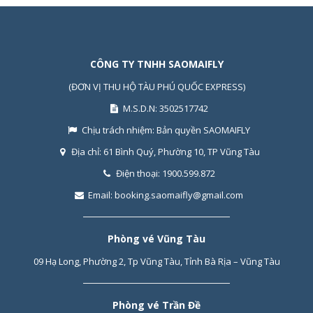
CÔNG TY TNHH SAOMAIFLY
(ĐƠN VỊ THU HỘ TÀU PHÚ QUỐC EXPRESS)
M.S.D.N: 3502517742
Chịu trách nhiệm:
Bản quyền SAOMAIFLY
Địa chỉ:
61 Bình Quý, Phường 10, TP Vũng Tàu
Điện thoại:
1900.599.872
Email:
booking.saomaifly@gmail.com
Phòng vé Vũng Tàu
09 Hạ Long, Phường 2, Tp Vũng Tàu, Tỉnh Bà Rịa – Vũng Tàu
Phòng vé Trần Đề