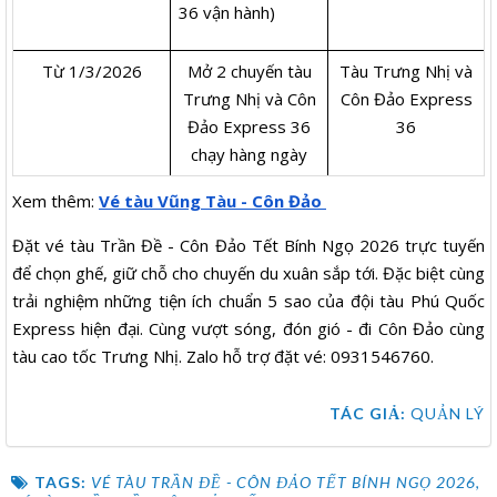
36 vận hành)
Từ 1/3/2026
Mở 2 chuyến tàu
Tàu Trưng Nhị và
Trưng Nhị và Côn
Côn Đảo Express
Đảo Express 36
36
chạy hàng ngày
Xem thêm:
Vé tàu Vũng Tàu - Côn Đảo
Đặt vé tàu Trần Đề - Côn Đảo Tết Bính Ngọ 2026 trực tuyến
để chọn ghế, giữ chỗ cho chuyến du xuân sắp tới. Đặc biệt cùng
trải nghiệm những tiện ích chuẩn 5 sao của đội tàu Phú Quốc
Express hiện đại. Cùng vượt sóng, đón gió - đi Côn Đảo cùng
tàu cao tốc Trưng Nhị. Zalo hỗ trợ đặt vé: 0931546760.
TÁC GIẢ:
QUẢN LÝ
TAGS:
VÉ TÀU TRẦN ĐỀ - CÔN ĐẢO TẾT BÍNH NGỌ 2026
,