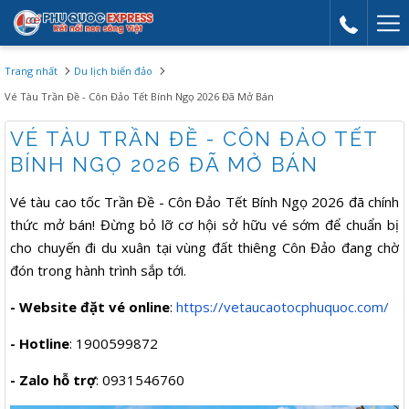
Mor
link
Trang nhất
Du lịch biển đảo
Vé Tàu Trần Đề - Côn Đảo Tết Bính Ngọ 2026 Đã Mở Bán
VÉ TÀU TRẦN ĐỀ - CÔN ĐẢO TẾT
BÍNH NGỌ 2026 ĐÃ MỞ BÁN
Vé tàu cao tốc Trần Đề - Côn Đảo Tết Bính Ngọ 2026 đã chính
thức mở bán! Đừng bỏ lỡ cơ hội sở hữu vé sớm để chuẩn bị
cho chuyến đi du xuân tại vùng đất thiêng Côn Đảo đang chờ
đón trong hành trình sắp tới.
- Website đặt vé online
:
https://vetaucaotocphuquoc.com/
- Hotline
: 1900599872
- Zalo hỗ trợ
: 0931546760