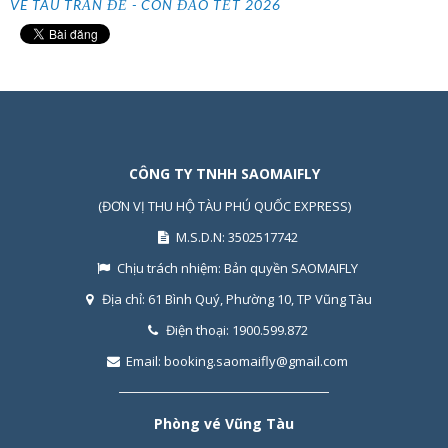
VÉ TÀU TRẦN ĐỀ - CÔN ĐẢO TẾT 2026
CÔNG TY TNHH SAOMAIFLY
(ĐƠN VỊ THU HỘ TÀU PHÚ QUỐC EXPRESS)
M.S.D.N: 3502517742
Chịu trách nhiệm:
Bản quyền SAOMAIFLY
Địa chỉ:
61 Bình Quý, Phường 10, TP Vũng Tàu
Điện thoại:
1900.599.872
Email:
booking.saomaifly@gmail.com
Phòng vé Vũng Tàu