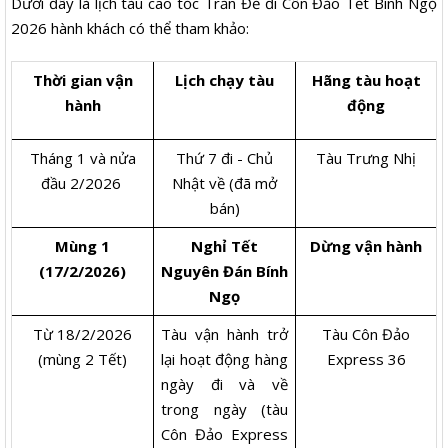
Dưới đây là lịch tàu cao tốc Trần Đề đi Côn Đảo Tết Bính Ngọ
2026 hành khách có thể tham khảo:
Thời gian vận
Lịch chạy tàu
Hãng tàu hoạt
hành
động
Tháng 1 và nửa
Thứ 7 đi - Chủ
Tàu Trưng Nhị
đầu 2/2026
Nhật về (đã mở
bán)
Mùng 1
Nghỉ Tết
Dừng vận hành
(17/2/2026)
Nguyên Đán Bính
Ngọ
Từ 18/2/2026
Tàu vận hành trở
Tàu Côn Đảo
(mùng 2 Tết)
lại hoạt động hàng
Express 36
ngày đi và về
trong ngày (tàu
Côn Đảo Express