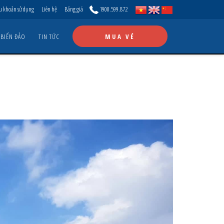
u khoản sử dụng
Liên hệ
Bảng giá
1900.599.872
 BIỂN ĐẢO
TIN TỨC
MUA VÉ