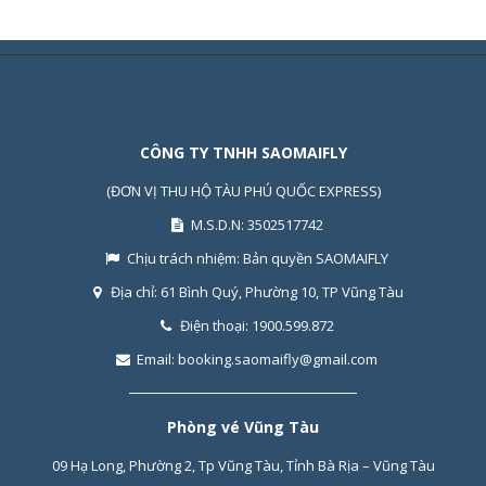
CÔNG TY TNHH SAOMAIFLY
(ĐƠN VỊ THU HỘ TÀU PHÚ QUỐC EXPRESS)
M.S.D.N: 3502517742
Chịu trách nhiệm:
Bản quyền SAOMAIFLY
Địa chỉ:
61 Bình Quý, Phường 10, TP Vũng Tàu
Điện thoại:
1900.599.872
Email:
booking.saomaifly@gmail.com
Phòng vé Vũng Tàu
09 Hạ Long, Phường 2, Tp Vũng Tàu, Tỉnh Bà Rịa – Vũng Tàu