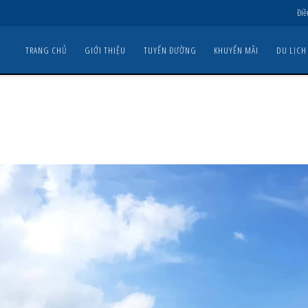
Điề
TRANG CHỦ
GIỚI THIỆU
TUYẾN ĐƯỜNG
KHUYẾN MÃI
DU LỊCH