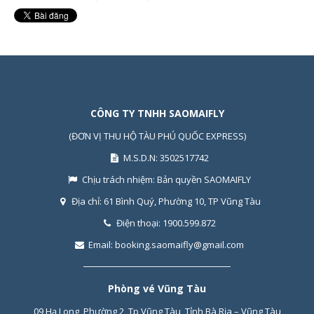
CÔNG TY TNHH SAOMAIFLY
(ĐƠN VỊ THU HỘ TÀU PHÚ QUỐC EXPRESS)
M.S.D.N: 3502517742
Chịu trách nhiệm:
Bản quyền SAOMAIFLY
Địa chỉ:
61 Bình Quý, Phường 10, TP Vũng Tàu
Điện thoại:
1900.599.872
Email:
booking.saomaifly@gmail.com
Phòng vé Vũng Tàu
09 Hạ Long, Phường 2, Tp Vũng Tàu, Tỉnh Bà Rịa – Vũng Tàu