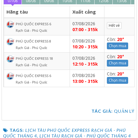
07/08
08/08
09/08
10/08
11/08
12/08
13/08
1
Hãng tàu
Xuất cảng
07/08/2026
PHÚ QUỐC EXPRESS 6
Hết vé
07:00 - 315k
Rạch Giá - Phú Quốc
+
Còn:
20
07/08/2026
PHÚ QUỐC EXPRESS 8
Chọn mua
10:20 - 315k
Rạch Giá - Phú Quốc
+
Còn:
20
07/08/2026
PHÚ QUỐC EXPRESS 18
Chọn mua
12:10 - 315k
Rạch Giá - Phú Quốc
+
Còn:
20
07/08/2026
PHÚ QUỐC EXPRESS 6
Chọn mua
13:00 - 315k
Rạch Giá - Phú Quốc
TÁC GIẢ:
QUẢN LÝ
TAGS:
LỊCH TÀU PHÚ QUỐC EXPRESS RẠCH GIÁ - PHÚ
QUỐC THÁNG 4
,
LỊCH TÀU RẠCH GIÁ - PHÚ QUỐC THÁNG 4