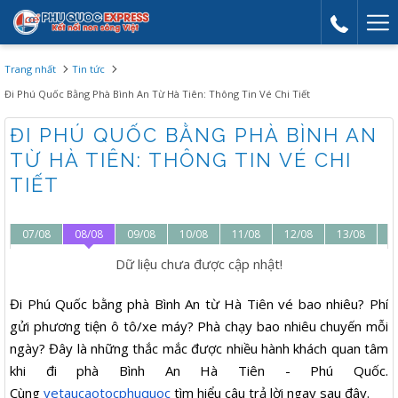
Mor
link
Trang nhất
Tin tức
Đi Phú Quốc Bằng Phà Bình An Từ Hà Tiên: Thông Tin Vé Chi Tiết
ĐI PHÚ QUỐC BẰNG PHÀ BÌNH AN
TỪ HÀ TIÊN: THÔNG TIN VÉ CHI
TIẾT
07/08
08/08
09/08
10/08
11/08
12/08
13/08
1
Dữ liệu chưa được cập nhật!
Đi Phú Quốc bằng phà Bình An từ Hà Tiên vé bao nhiêu? Phí
gửi phương tiện ô tô/xe máy? Phà chạy bao nhiêu chuyến mỗi
ngày? Đây là những thắc mắc được nhiều hành khách quan tâm
khi đi phà Bình An Hà Tiên - Phú Quốc.
Cùng
vetaucaotocphuquoc
tìm hiểu câu trả lời ngay sau đây.