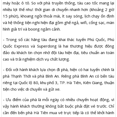
máy hoặc ô tô. So với phà truyền thống, tàu cao tốc mang lại
nhiều lợi thế như: thời gian di chuyển nhanh hơn (khoảng 2 giờ
15 phút), khoang ngồi thoải mái, ít say sóng, lịch chạy ổn định
và hệ thống tiện nghi hiện đại gồm ghế ngả, wifi, cổng sạc, màn
hình giải trí và boong ngắm cảnh.
- Trong số các hãng tàu đang khai thác tuyến Phú Quốc, Phú
Quốc Express và Superdong là hai thương hiệu được đông
đảo du khách tin chọn nhờ đội tàu hiện đại, tiêu chuẩn an toàn
cao và trải nghiệm dịch vụ chất lượng.
- Đối với hành khách lựa chọn đi phà, hiện có hai tuyến chính là
phà Thạnh Thới và phà Bình An. Riêng phà Bình An có bến tàu
riêng tại Quốc lộ 80, khu phố 3, TP. Hà Tiên, Kiên Giang, thuận
tiện cho việc di chuyển và gửi xe.
- Ưu điểm của phà là mỗi ngày có nhiều chuyến hoạt động, vì
vậy hành khách thường không bắt buộc phải đặt vé trước. Chỉ
cần đến bến phà Hà Tiên mua vé trực tiếp là có thể khởi hành