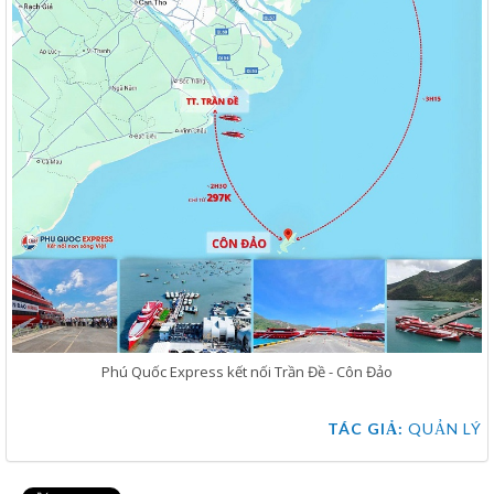
Phú Quốc Express kết nối Trần Đề - Côn Đảo
TÁC GIẢ:
QUẢN LÝ