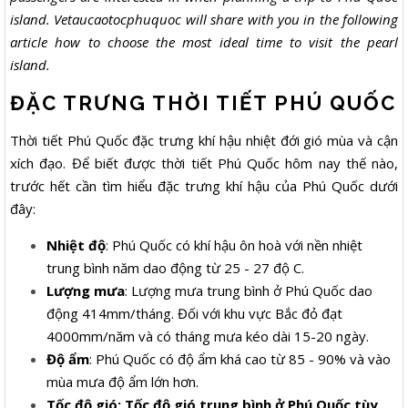
island. Vetaucaotocphuquoc will share with you in the following
article how to choose the most ideal time to visit the pearl
island.
ĐẶC TRƯNG THỜI TIẾT PHÚ QUỐC
Thời tiết Phú Quốc đặc trưng khí hậu nhiệt đới gió mùa và cận
xích đạo. Để biết được thời tiết Phú Quốc hôm nay thế nào,
trước hết cần tìm hiểu đặc trưng khí hậu của Phú Quốc dưới
đây:
Nhiệt độ
: Phú Quốc có khí hậu ôn hoà với nền nhiệt
trung bình năm dao động từ 25 - 27 độ C.
Lượng mưa
: Lượng mưa trung bình ở Phú Quốc dao
động 414mm/tháng. Đối với khu vực Bắc đỏ đạt
4000mm/năm và có tháng mưa kéo dài 15-20 ngày.
Độ ẩm
: Phú Quốc có độ ẩm khá cao từ 85 - 90% và vào
mùa mưa độ ẩm lớn hơn.
Tốc độ gió: Tốc độ gió trung bình ở Phú Quốc tùy