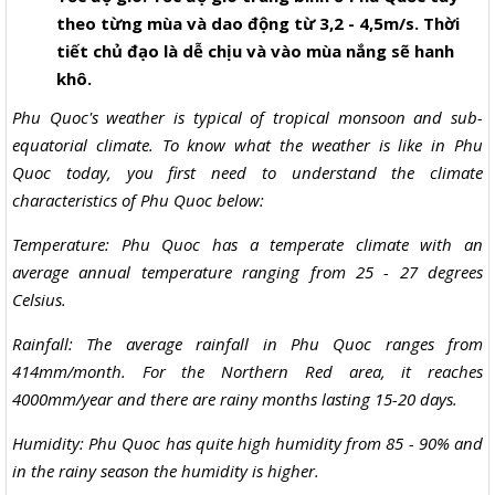
theo từng mùa và dao động từ 3,2 - 4,5m/s. Thời
tiết chủ đạo là dễ chịu và vào mùa nắng sẽ hanh
khô.
Phu Quoc's weather is typical of tropical monsoon and sub-
equatorial climate. To know what the weather is like in Phu
Quoc today, you first need to understand the climate
characteristics of Phu Quoc below:
Temperature: Phu Quoc has a temperate climate with an
average annual temperature ranging from 25 - 27 degrees
Celsius.
Rainfall: The average rainfall in Phu Quoc ranges from
414mm/month. For the Northern Red area, it reaches
4000mm/year and there are rainy months lasting 15-20 days.
Humidity: Phu Quoc has quite high humidity from 85 - 90% and
in the rainy season the humidity is higher.