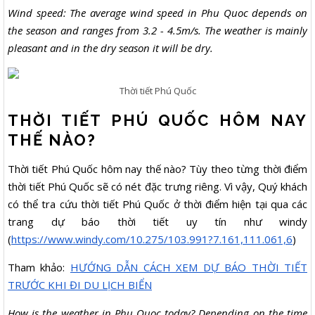
Wind speed: The average wind speed in Phu Quoc depends on
the season and ranges from 3.2 - 4.5m/s. The weather is mainly
pleasant and in the dry season it will be dry.
Thời tiết Phú Quốc
THỜI TIẾT PHÚ QUỐC HÔM NAY
THẾ NÀO?
Thời tiết Phú Quốc hôm nay thế nào? Tùy theo từng thời điểm
thời tiết Phú Quốc sẽ có nét đặc trưng riêng. Vì vậy, Quý khách
có thể tra cứu thời tiết Phú Quốc ở thời điểm hiện tại qua các
trang dự báo thời tiết uy tín như windy
(
https://www.windy.com/10.275/103.991?7.161,111.061,6
)
Tham khảo:
HƯỚNG DẪN CÁCH XEM DỰ BÁO THỜI TIẾT
TRƯỚC KHI ĐI DU LỊCH BIỂN
How is the weather in Phu Quoc today? Depending on the time