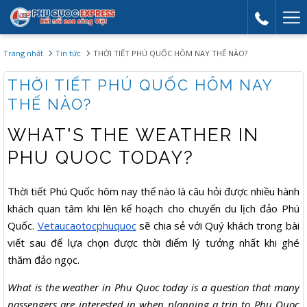
Mor
link
Trang nhất
Tin tức
THỜI TIẾT PHÚ QUỐC HÔM NAY THẾ NÀO?
THỜI TIẾT PHÚ QUỐC HÔM NAY
THẾ NÀO?
WHAT'S THE WEATHER IN
PHU QUOC TODAY?
Thời tiết Phú Quốc hôm nay thế nào là câu hỏi được nhiều hành
khách quan tâm khi lên kế hoạch cho chuyến du lịch đảo Phú
Quốc.
Vetaucaotocphuquoc
sẽ chia sẻ với Quý khách trong bài
viết sau để lựa chọn được thời điểm lý tưởng nhất khi ghé
thăm đảo ngọc.
What is the weather in Phu Quoc today is a question that many
passengers are interested in when planning a trip to Phu Quoc