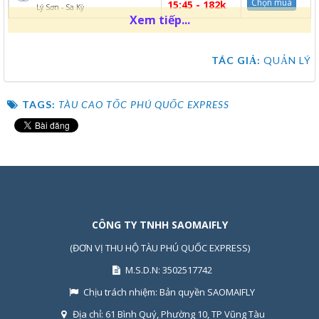
Chọn mua
15:45 - 182k
Lý Sơn - Sa Kỳ
Xem tiếp...
TÁC GIẢ:
QUẢN LÝ
TAGS:
TÀU CAO TỐC PHÚ QUỐC EXPRESS
CÔNG TY TNHH SAOMAIFLY
(ĐƠN VỊ THU HỘ TÀU PHÚ QUỐC EXPRESS)
M.S.D.N: 3502517742
Chịu trách nhiệm:
Bản quyền SAOMAIFLY
Địa chỉ:
61 Bình Quý, Phường 10, TP Vũng Tàu