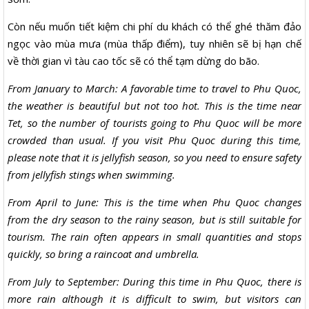
Còn nếu muốn tiết kiệm chi phí du khách có thể ghé thăm đảo
ngọc vào mùa mưa (mùa thấp điểm), tuy nhiên sẽ bị hạn chế
về thời gian vì tàu cao tốc sẽ có thể tạm dừng do bão.
From January to March: A favorable time to travel to Phu Quoc,
the weather is beautiful but not too hot. This is the time near
Tet, so the number of tourists going to Phu Quoc will be more
crowded than usual. If you visit Phu Quoc during this time,
please note that it is jellyfish season, so you need to ensure safety
from jellyfish stings when swimming.
From April to June: This is the time when Phu Quoc changes
from the dry season to the rainy season, but is still suitable for
tourism. The rain often appears in small quantities and stops
quickly, so bring a raincoat and umbrella.
From July to September: During this time in Phu Quoc, there is
more rain although it is difficult to swim, but visitors can