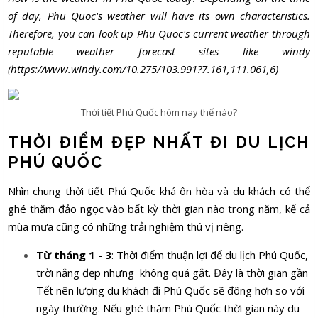
of day, Phu Quoc's weather will have its own characteristics.
Therefore, you can look up Phu Quoc's current weather through
reputable weather forecast sites like windy
(https://www.windy.com/10.275/103.991?7.161,111.061,6)
Thời tiết Phú Quốc hôm nay thế nào?
THỜI ĐIỂM ĐẸP NHẤT ĐI DU LỊCH
PHÚ QUỐC
Nhìn chung thời tiết Phú Quốc khá ôn hòa và du khách có thể
ghé thăm đảo ngọc vào bất kỳ thời gian nào trong năm, kể cả
mùa mưa cũng có những trải nghiệm thú vị riêng.
Từ tháng 1 - 3
: Thời điểm thuận lợi để du lịch Phú Quốc,
trời nắng đẹp nhưng không quá gắt. Đây là thời gian gần
Tết nên lượng du khách đi Phú Quốc sẽ đông hơn so với
ngày thường. Nếu ghé thăm Phú Quốc thời gian này du