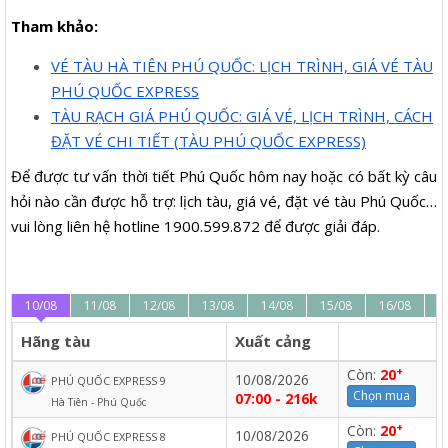
Tham khảo:
VÉ TÀU HÀ TIÊN PHÚ QUỐC: LỊCH TRÌNH, GIÁ VÉ TÀU
PHÚ QUỐC EXPRESS
TÀU RẠCH GIÁ PHÚ QUỐC: GIÁ VÉ, LỊCH TRÌNH, CÁCH
ĐẶT VÉ CHI TIẾT (TÀU PHÚ QUỐC EXPRESS)
Để được tư vấn thời tiết Phú Quốc hôm nay hoặc có bất kỳ câu
hỏi nào cần được hỗ trợ: lịch tàu, giá vé, đặt vé tàu Phú Quốc…
vui lòng liên hệ hotline 1900.599.872 để được giải đáp.
10/08
11/08
12/08
13/08
14/08
15/08
16/08
1
Hãng tàu
Xuất cảng
+
Còn:
20
10/08/2026
PHÚ QUỐC EXPRESS 9
Chọn mua
07:00 - 216k
Hà Tiên - Phú Quốc
+
Còn:
20
10/08/2026
PHÚ QUỐC EXPRESS 8