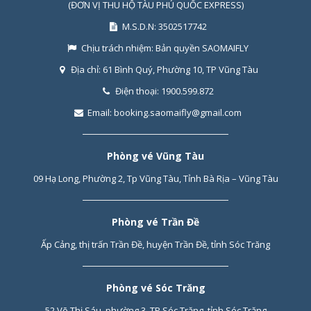
(ĐƠN VỊ THU HỘ TÀU PHÚ QUỐC EXPRESS)
M.S.D.N: 3502517742
Chịu trách nhiệm:
Bản quyền SAOMAIFLY
Địa chỉ:
61 Bình Quý, Phường 10, TP Vũng Tàu
Điện thoại:
1900.599.872
Email:
booking.saomaifly@gmail.com
Phòng vé Vũng Tàu
09 Hạ Long, Phường 2, Tp Vũng Tàu, Tỉnh Bà Rịa – Vũng Tàu
Phòng vé Trần Đề
Ấp Cảng, thị trấn Trần Đề, huyện Trần Đề, tỉnh Sóc Trăng
Phòng vé Sóc Trăng
52 Võ Thị Sáu, phường 3, TP Sóc Trăng, tỉnh Sóc Trăng