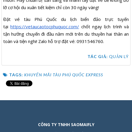
muốn. Hãy chuẩn bị sẵn sàng và nhanh tay đặt vé để không bỏ
lỡ cơ hội du xuân tiết kiệm chỉ còn 30 ngày vàng!
Đặt vé tàu Phú Quốc du lịch biển đảo trực tuyến
tại
https://vetaucaotocphuquoc.com/
chốt ngay lịch trình và
tận hưởng chuyến đi đầu năm mới trên du thuyền hai thân an
toàn và tiện nghi! Zalo hỗ trợ đặt vé: 0931546760.
TÁC GIẢ:
QUẢN LÝ
TAGS:
KHUYẾN MÃI TÀU PHÚ QUỐC EXPRESS
CÔNG TY TNHH SAOMAIFLY