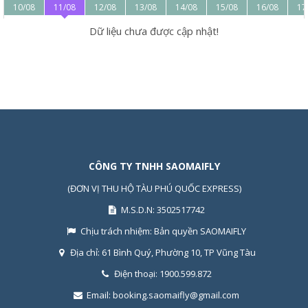
10/08
11/08
12/08
13/08
14/08
15/08
16/08
17
- Bến tàu xuất phát và bến đến
:
Dữ liệu chưa được cập nhật!
Tại Trần Đề: đường 30/4, thị trấn Trần Đề, huyện Trần Đề, tỉnh
Sóc Trăng (
xem bản đồ
)
Tại Côn Đảo: cảng Bến Đầm, huyện Côn Đảo (
xem bản đồ
)
CÔNG TY TNHH SAOMAIFLY
(ĐƠN VỊ THU HỘ TÀU PHÚ QUỐC EXPRESS)
M.S.D.N: 3502517742
Chịu trách nhiệm:
Bản quyền SAOMAIFLY
Địa chỉ:
61 Bình Quý, Phường 10, TP Vũng Tàu
Thông tin tuyến tàu Trần Đề (Sóc Trăng) - Côn Đảo
Điện thoại:
1900.599.872
GIÁ VÉ TÀU TRẦN ĐỀ ĐI CÔN ĐẢO
Email:
booking.saomaifly@gmail.com