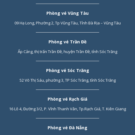
Dưới đây là bảng giá vé tàu Trần Đề đi Côn Đảo tàu Trưng Trắc
Phòng vé Vũng Tàu
hành khách có thể tham khảo:
09 Hạ Long, Phường 2, Tp Vũng Tàu, Tỉnh Bà Rịa – Vũng Tàu
Vé tàu Trần Đề - Côn Đảo
Phòng vé Trần Đề
Vé VIP
Vé ECO
NCT/trẻ
Người
Ghi chú
em
khuyết
Ấp Cảng, thị trấn Trần Đề, huyện Trần Đề, tỉnh Sóc Trăng
tật
Phòng vé Sóc Trăng
390.000
312.000
292.000
Thứ 2-
590.000
Thứ 5
52 Võ Thị Sáu, phường 3, TP Sóc Trăng, tỉnh Sóc Trăng
450.000
360.000
237.000
Thứ 6 -
Phòng vé Rạch Giá
Chủ nhật,
Lễ, Tết
16 Lô 4, Đường 3/2, P. Vĩnh Thanh Vân, Tp.Rạch Giá, T. Kiên Giang
Chính sách giá vé
:
Phòng vé Đà Nẵng
Trẻ em dưới 5 tuổi: miễn phí