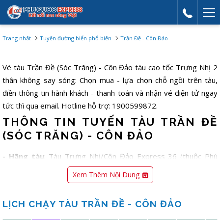
Mor
link
Trang nhất
Tuyến đường biển phổ biến
Trần Đề - Côn Đảo
Vé tàu Trần Đề (Sóc Trăng) - Côn Đảo tàu cao tốc Trưng Nhị 2
thân không say sóng: Chọn mua - lựa chọn chỗ ngồi trên tàu,
điền thông tin hành khách - thanh toán và nhận vé điện tử ngay
tức thì qua email. Hotline hỗ trợ: 1900599872.
THÔNG TIN TUYẾN TÀU TRẦN ĐỀ
(SÓC TRĂNG) - CÔN ĐẢO
- Hãng tàu
: Tàu Trưng Nhị/Côn Đảo Express 36 (thuộc Phú
Quốc Express - tàu Đỏ)
Xem Thêm Nội Dung
- Thời gian hành trình
: 2 tiếng 15 phút (tuỳ điều kiện thời tiết)
- Giá vé và hạng ghế
: Từ 390.000 - 590.000đ/lượt (tuỳ hạng
LỊCH CHẠY TÀU TRẦN ĐỀ - CÔN ĐẢO
ghế)