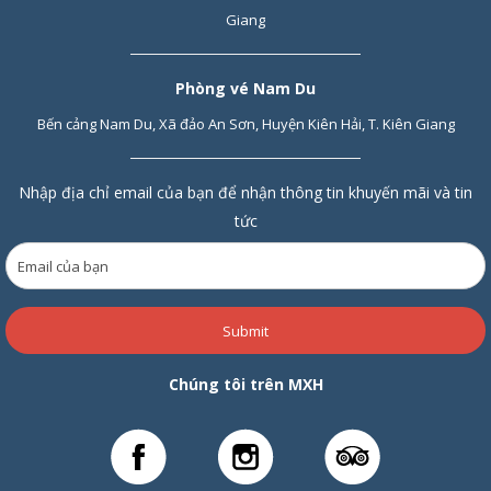
Quy định hoàn/huỷ vé
:
Giang
Số
Phí đổi
Phí
Thời
Thời
Số lần
Phòng vé Nam Du
lượng
vé
hoàn
gian
gian
được
vé
trả vé
đổi vé
hoàn
đổi/hoà
Bến cảng Nam Du, Xã đảo An Sơn, Huyện Kiên Hải, T. Kiên Giang
vé
n vé
Nhập địa chỉ email của bạn để nhận thông tin khuyến mãi và tin
01 – 02
30%
30%
24h
24h
01 lần
tức
(01
(01
ngày)
ngày)
03 – 09
30%
30%
48h –
48h
01 lần
Submit
168h
(02
(02 – 07
ngày)
Chúng tôi trên MXH
ngày)
LỊCH TÀU CAO TỐC TRẦN ĐỀ ĐI
CÔN ĐẢO