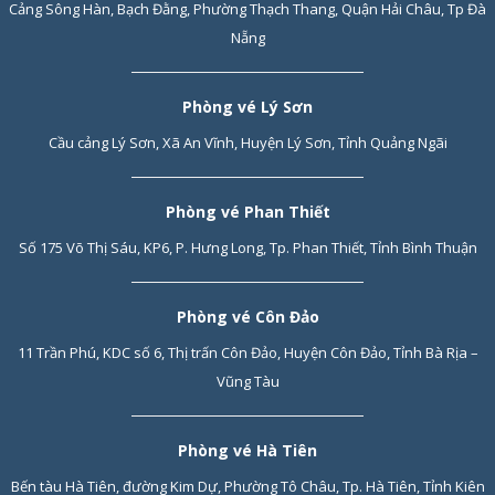
Cảng Sông Hàn, Bạch Đằng, Phường Thạch Thang, Quận Hải Châu, Tp Đà
Trẻ em từ 6-11 tuổi: vé trẻ em (đi cùng người lớn)
Nẵng
Người từ 12-60 tuổi: vé người lớn
Người trên 60 tuổi: vé người cao tuổi
Phòng vé Lý Sơn
Thủ tục đi tàu
:
Cầu cảng Lý Sơn, Xã An Vĩnh, Huyện Lý Sơn, Tỉnh Quảng Ngãi
Hành khách có mặt tại bến tàu ít nhất 45 phút trước giờ khởi
hành.
Phòng vé Phan Thiết
Mang theo giấy tờ tùy thân: CCCD/GPLX/hộ chiếu. Trẻ em cần
Số 175 Võ Thị Sáu, KP6, P. Hưng Long, Tp. Phan Thiết, Tỉnh Bình Thuận
giấy khai sinh và người mang quốc tịch nước ngoài: Passport +
Visa/Giấy miễn thị thực (bắt buộc)
Phòng vé Côn Đảo
Hành lý
:
11 Trần Phú, KDC số 6, Thị trấn Côn Đảo, Huyện Côn Đảo, Tỉnh Bà Rịa –
Hành lý miễn cước tối đa 15kg. Hành khách phải trả cước phí nếu
Vũng Tàu
vượt quá mức miễn cước cho phép.
Lịch tàu và thay đổi: Trường hợp tàu bắt buộc phải dừng do
thiên tai, dịch bệnh, thời tiết quý khách hàng sẽ được hoàn lại
Phòng vé Hà Tiên
100% giá trị đơn hàng.
Bến tàu Hà Tiên, đường Kim Dự, Phường Tô Châu, Tp. Hà Tiên, Tỉnh Kiên